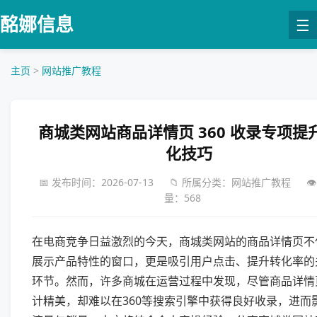
酩娜信息
☰
首页
主页
>
网站推广教程
关于我们
新媒体策划
AI 营销方案
全域流量运营
商城类网站商品详情页 360 收录专项提
AI 工具实战
化技巧
线上获客方法
网站推广教程
📅 发布时间：2026-07-13
📁 所属分类：网站推广教程
👁
量：568
在电商竞争日益激烈的今天，商城类网站的商品详情页不
展示产品特性的窗口，更是吸引用户点击、提升转化率的
环节。然而，许多商城在运营过程中发现，尽管商品详情
计精美，却难以在360等搜索引擎中获得良好收录，进而